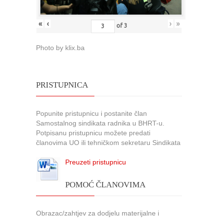
«
‹
›
»
of
3
Photo by klix.ba
PRISTUPNICA
Popunite pristupnicu i postanite član
Samostalnog sindikata radnika u BHRT-u.
Potpisanu pristupnicu možete predati
članovima UO ili tehničkom sekretaru Sindikata
Preuzeti pristupnicu
POMOĆ ČLANOVIMA
Obrazac/zahtjev za dodjelu materijalne i