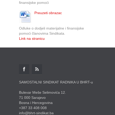
finansijske pomoći
Preuzeti obrazac
Odluke o dodjeli materijalne i finansijske
pomoći članovima Sindikata.
Link na stranicu
SAMOSTALNI SINDIKAT RADNIKA U BHRT-u
Bulevar Meše Selimovića 12.
71 000 Sarajevo
Bosna i Hercegovina
+387 33 408 008
info@bhrt-sindikat.ba