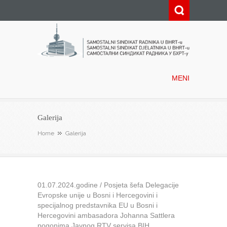
Samostalni sindikat radnika u
BHRT-u
MENI
Galerija
Home
Galerija
01.07.2024.godine / Posjeta šefa Delegacije
Evropske unije u Bosni i Hercegovini i
specijalnog predstavnika EU u Bosni i
Hercegovini ambasadora Johanna Sattlera
pogonima Javnog RTV servisa BIH