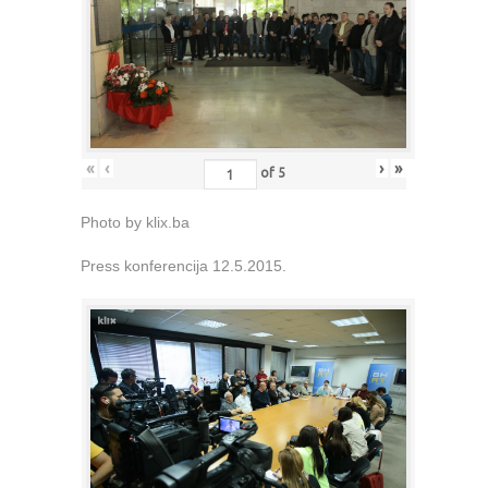
«
‹
›
»
of
5
Photo by klix.ba
Press konferencija 12.5.2015.