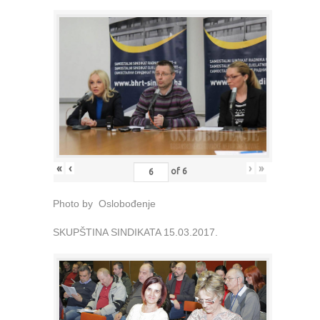
«
‹
›
»
of
6
Photo by Oslobođenje
SKUPŠTINA SINDIKATA 15.03.2017.