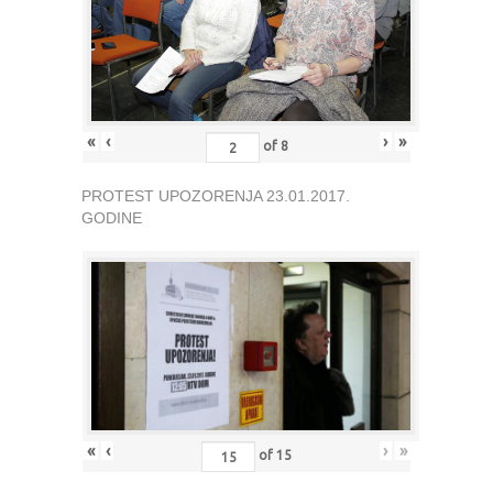
«
‹
›
»
of
8
PROTEST UPOZORENJA 23.01.2017.
GODINE
«
‹
›
»
of
15