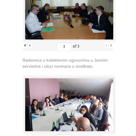
«
‹
›
»
of
3
Radionica o kolektivnim ugovorima u Javnim
servisima i ulozi novinara u sindikatu