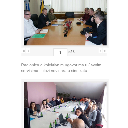
«
‹
›
»
of
3
Radionica o kolektivnim ugovorima u Javnim
servisima i ulozi novinara u sindikatu