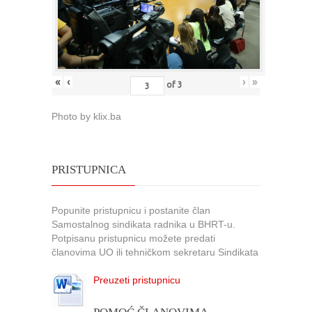
«
‹
›
»
of
3
Photo by klix.ba
PRISTUPNICA
Popunite pristupnicu i postanite član
Samostalnog sindikata radnika u BHRT-u.
Potpisanu pristupnicu možete predati
članovima UO ili tehničkom sekretaru Sindikata
Preuzeti pristupnicu