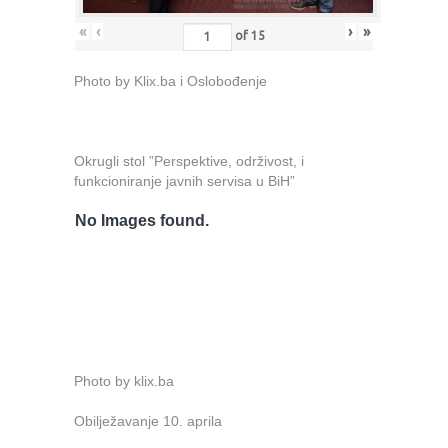
«
‹
›
»
of
15
Photo by Klix.ba i Oslobođenje
Okrugli stol ”Perspektive, održivost, i
funkcioniranje javnih servisa u BiH”
No Images found.
Photo by klix.ba
Obilježavanje 10. aprila