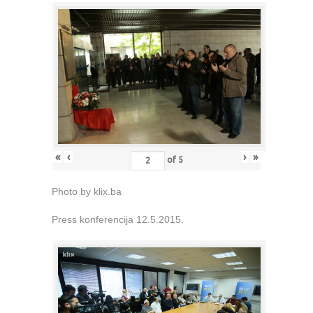
«
‹
›
»
of
5
Photo by klix.ba
Press konferencija 12.5.2015.