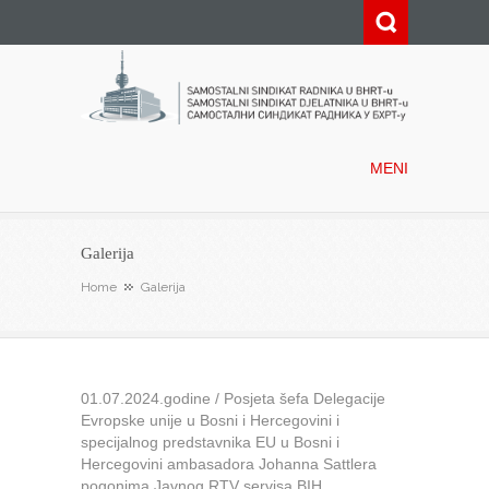
Samostalni sindikat radnika u
BHRT-u
MENI
Galerija
Home
Galerija
01.07.2024.godine / Posjeta šefa Delegacije
Evropske unije u Bosni i Hercegovini i
specijalnog predstavnika EU u Bosni i
Hercegovini ambasadora Johanna Sattlera
pogonima Javnog RTV servisa BIH