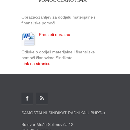
POMOĆ ČLANOVIMA
Obrazac/zahtjev za dodjelu materijalne i
finansijske pomoći
Preuzeti obrazac
Odluke o dodjeli materijalne i finansijske
pomoći članovima Sindikata.
Link na stranicu
SAMOSTALNI SINDIKAT RADNIKA U BHRT-u
Bulevar Meše Selimovića 12.