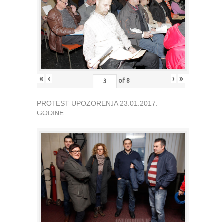
«
‹
›
»
of
8
PROTEST UPOZORENJA 23.01.2017.
GODINE