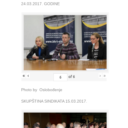
24.03.2017. GODINE
«
‹
›
»
of
6
Photo by Oslobođenje
SKUPŠTINA SINDIKATA 15.03.2017.