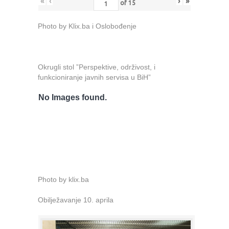
«
‹
›
»
of
15
Photo by Klix.ba i Oslobođenje
Okrugli stol ”Perspektive, održivost, i
funkcioniranje javnih servisa u BiH”
No Images found.
Photo by klix.ba
Obilježavanje 10. aprila