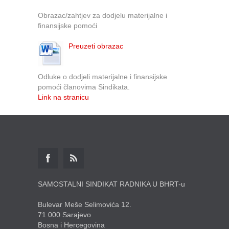
Obrazac/zahtjev za dodjelu materijalne i
finansijske pomoći
Preuzeti obrazac
Odluke o dodjeli materijalne i finansijske
pomoći članovima Sindikata.
Link na stranicu
SAMOSTALNI SINDIKAT RADNIKA U BHRT-u
Bulevar Meše Selimovića 12.
71 000 Sarajevo
Bosna i Hercegovina