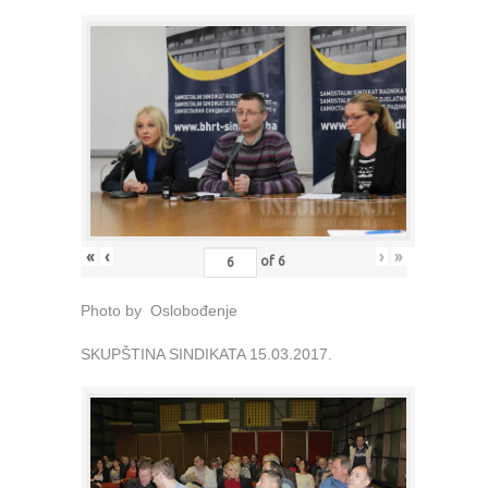
«
‹
›
»
of
6
Photo by Oslobođenje
SKUPŠTINA SINDIKATA 15.03.2017.