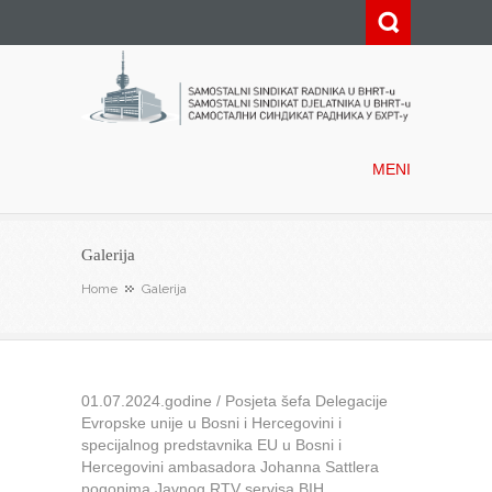
Samostalni sindikat radnika u
BHRT-u
MENI
Galerija
Home
Galerija
01.07.2024.godine / Posjeta šefa Delegacije
Evropske unije u Bosni i Hercegovini i
specijalnog predstavnika EU u Bosni i
Hercegovini ambasadora Johanna Sattlera
pogonima Javnog RTV servisa BIH