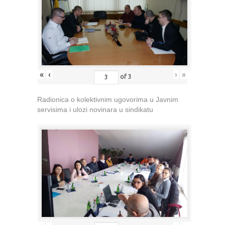
«
‹
›
»
of
3
Radionica o kolektivnim ugovorima u Javnim
servisima i ulozi novinara u sindikatu