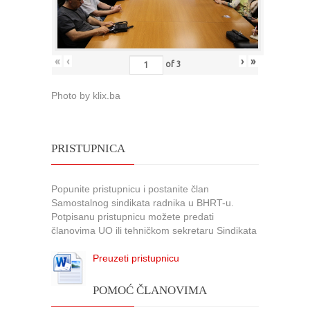
«
‹
›
»
of
3
Photo by klix.ba
PRISTUPNICA
Popunite pristupnicu i postanite član
Samostalnog sindikata radnika u BHRT-u.
Potpisanu pristupnicu možete predati
članovima UO ili tehničkom sekretaru Sindikata
Preuzeti pristupnicu
POMOĆ ČLANOVIMA