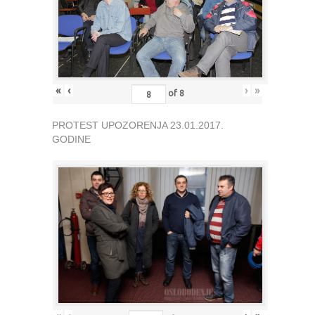
«
‹
›
»
of
8
PROTEST UPOZORENJA 23.01.2017.
GODINE