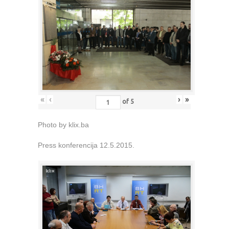
«
‹
›
»
of
5
Photo by klix.ba
Press konferencija 12.5.2015.