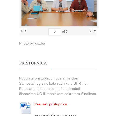
«
‹
›
»
of
3
Photo by klix.ba
PRISTUPNICA
Popunite pristupnicu i postanite član
Samostalnog sindikata radnika u BHRT-u.
Potpisanu pristupnicu možete predati
članovima UO ili tehničkom sekretaru Sindikata
Preuzeti pristupnicu