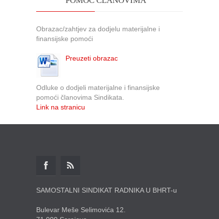
POMOĆ ČLANOVIMA
Obrazac/zahtjev za dodjelu materijalne i
finansijske pomoći
Preuzeti obrazac
Odluke o dodjeli materijalne i finansijske
pomoći članovima Sindikata.
Link na stranicu
SAMOSTALNI SINDIKAT RADNIKA U BHRT-u
Bulevar Meše Selimovića 12.