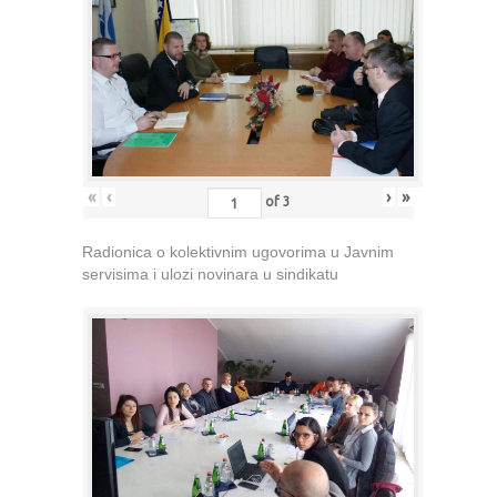
«
‹
›
»
of
3
Radionica o kolektivnim ugovorima u Javnim
servisima i ulozi novinara u sindikatu