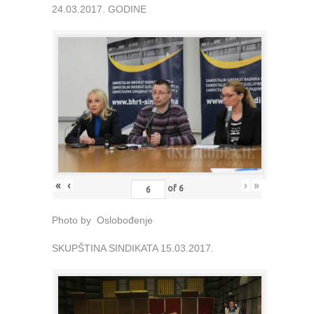
24.03.2017. GODINE
«
‹
›
»
of
6
Photo by Oslobođenje
SKUPŠTINA SINDIKATA 15.03.2017.