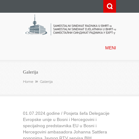
Samostalni sindikat radnika u
BHRT-u
MENI
Galerija
Home
Galerija
01.07.2024.godine / Posjeta šefa Delegacije
Evropske unije u Bosni i Hercegovini i
specijalnog predstavnika EU u Bosni i
Hercegovini ambasadora Johanna Sattlera
pogonima Javnog RTV servisa BIH