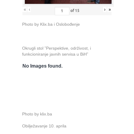
«
‹
›
»
of
15
Photo by Klix.ba i Oslobođenje
Okrugli stol ”Perspektive, održivost, i
funkcioniranje javnih servisa u BiH”
No Images found.
Photo by klix.ba
Obilježavanje 10. aprila