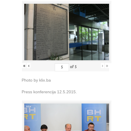
«
‹
›
»
of
5
Photo by klix.ba
Press konferencija 12.5.2015.