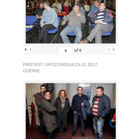
«
‹
›
»
of
8
PROTEST UPOZORENJA 23.01.2017.
GODINE