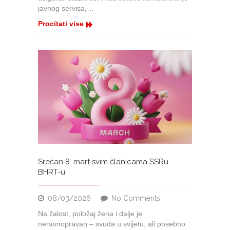
Traži
javnog servisa,…
se
način
Procitati vise
pomoći
radnicima.
Srećan 8. mart svim članicama SSRu
BHRT-u
on
08/03/2026
No Comments
Srećan
Na žalost, položaj žena i dalje je
8.
neravnopravan – svuda u svijetu, ali posebno
mart