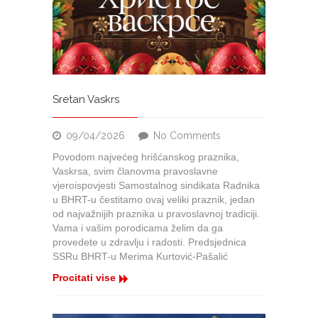
–
Međunarodni
praznik
rada
Sretan Vaskrs
on
09/04/2026
No Comments
Sretan
Povodom najvećeg hrišćanskog praznika,
Vaskrs
Vaskrsa, svim članovma pravoslavne
vjeroispovjesti Samostalnog sindikata Radnika
u BHRT-u čestitamo ovaj veliki praznik, jedan
od najvažnijih praznika u pravoslavnoj tradiciji.
Vama i vašim porodicama želim da ga
provedete u zdravlju i radosti. Predsjednica
SSRu BHRT-u Merima Kurtović-Pašalić
Procitati vise