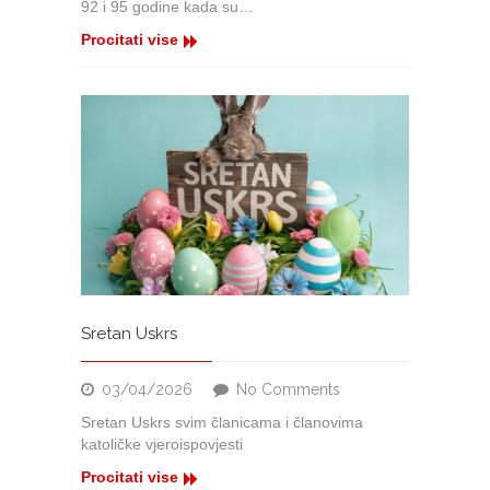
92 i 95 godine kada su…
Procitati vise
Sretan Uskrs
on
03/04/2026
No Comments
Sretan
Sretan Uskrs svim članicama i članovima
Uskrs
katoličke vjeroispovjesti
Procitati vise