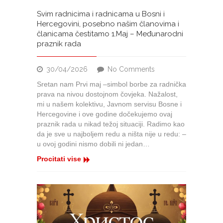
Svim radnicima i radnicama u Bosni i
Hercegovini, posebno našim članovima i
članicama čestitamo 1.Maj – Međunarodni
praznik rada
on
30/04/2026
No Comments
Svim
Sretan nam Prvi maj –simbol borbe za radnička
radnicima
prava na nivou dostojnom čovjeka. Nažalost,
i
mi u našem kolektivu, Javnom servisu Bosne i
radnicama
Hercegovine i ove godine dočekujemo ovaj
u
praznik rada u nikad težoj situaciji. Radimo kao
Bosni
da je sve u najboljem redu a ništa nije u redu: –
i
u ovoj godini nismo dobili ni jedan…
Hercegovini,
posebno
Procitati vise
našim
članovima
i
članicama
čestitamo
1.Maj