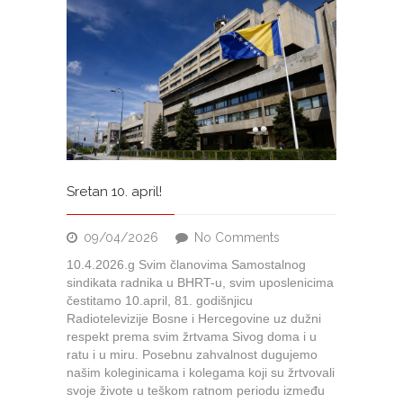
Sretan 10. april!
on
09/04/2026
No Comments
Sretan
10.4.2026.g Svim članovima Samostalnog
10.
sindikata radnika u BHRT-u, svim uposlenicima
april!
čestitamo 10.april, 81. godišnjicu
Radiotelevizije Bosne i Hercegovine uz dužni
respekt prema svim žrtvama Sivog doma i u
ratu i u miru. Posebnu zahvalnost dugujemo
našim koleginicama i kolegama koji su žrtvovali
svoje živote u teškom ratnom periodu između