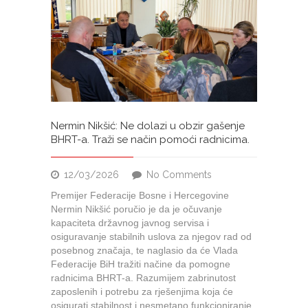
Nermin Nikšić: Ne dolazi u obzir gašenje
BHRT-a. Traži se način pomoći radnicima.
on
12/03/2026
No Comments
Nermin
Premijer Federacije Bosne i Hercegovine
Nikšić:
Nermin Nikšić poručio je da je očuvanje
Ne
kapaciteta državnog javnog servisa i
dolazi
osiguravanje stabilnih uslova za njegov rad od
u
posebnog značaja, te naglasio da će Vlada
obzir
Federacije BiH tražiti načine da pomogne
gašenje
radnicima BHRT-a. Razumijem zabrinutost
BHRT-
zaposlenih i potrebu za rješenjima koja će
a.
osigurati stabilnost i nesmetano funkcioniranje