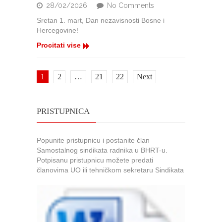
on
28/02/2026
No Comments
Sretan
Sretan 1. mart, Dan nezavisnosti Bosne i
1.
Hercegovine!
mart
Procitati vise
1
2
…
21
22
Next
PRISTUPNICA
Popunite pristupnicu i postanite član
Samostalnog sindikata radnika u BHRT-u.
Potpisanu pristupnicu možete predati
članovima UO ili tehničkom sekretaru Sindikata