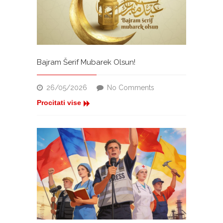
Bajram Šerif Mubarek Olsun!
on
26/05/2026
No Comments
Bajram
Procitati vise
Šerif
Mubarek
Olsun!