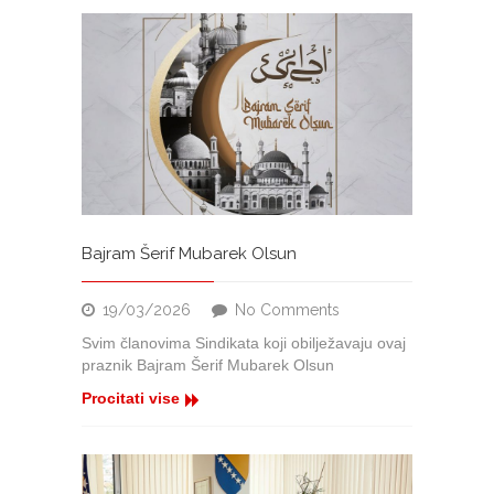
Bajram Šerif Mubarek Olsun
on
19/03/2026
No Comments
Bajram
Svim članovima Sindikata koji obilježavaju ovaj
Šerif
praznik Bajram Šerif Mubarek Olsun
Mubarek
Olsun
Procitati vise