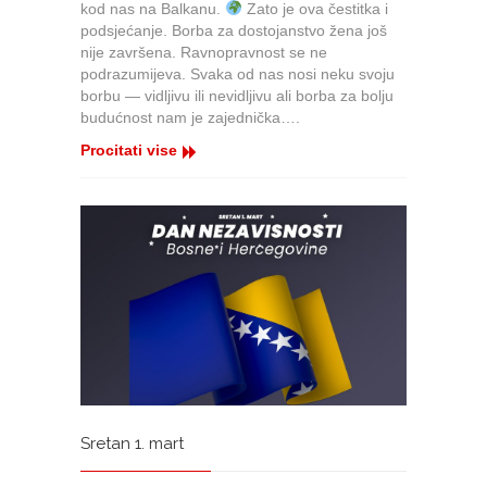
kod nas na Balkanu.
Zato je ova čestitka i
svim
podsjećanje. Borba za dostojanstvo žena još
članicama
nije završena. Ravnopravnost se ne
SSRu
podrazumijeva. Svaka od nas nosi neku svoju
BHRT-
borbu — vidljivu ili nevidljivu ali borba za bolju
u
budućnost nam je zajednička….
Procitati vise
Sretan 1. mart