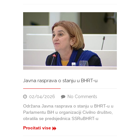
Javna rasprava o stanju u BHRT-u
on
02/04/2026
No Comments
Javna
Održana Javna rasprava o stanju u BHRT-u u
rasprava
Parlamentu BiH u organizaciji Civilno društvo,
o
obratila se predsjednica SSRuBHRT-u
stanju
u
Procitati vise
BHRT-
u