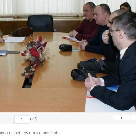
›
of
3
ma i ulozi novinara u sindikatu