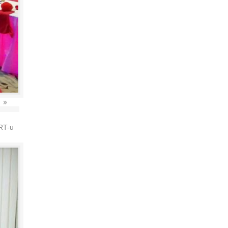
»
HRT-u