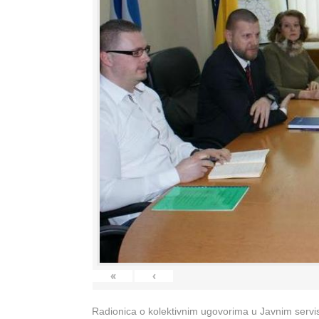
«
‹
Radionica o kolektivnim ugovorima u Javnim servisi