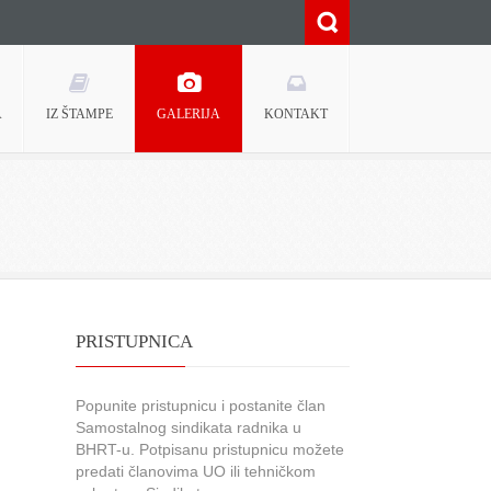
A
IZ ŠTAMPE
GALERIJA
KONTAKT
PRISTUPNICA
Popunite pristupnicu i postanite član
Samostalnog sindikata radnika u
BHRT-u. Potpisanu pristupnicu možete
predati članovima UO ili tehničkom