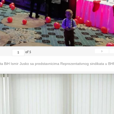
›
of
5
eta BiH Ismir Jusko sa predstavnicima Reprezentativnog sindikata u B