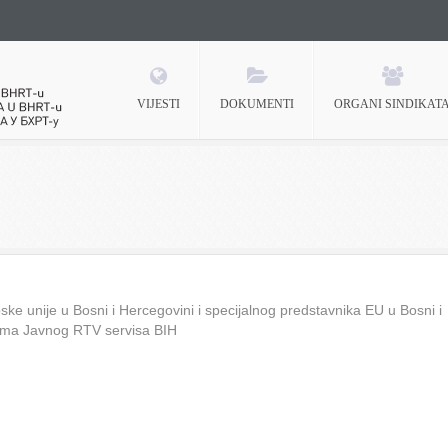
VIJESTI
DOKUMENTI
ORGANI SINDIKAT
 BHRT-u
ke unije u Bosni i Hercegovini i specijalnog predstavnika EU u Bosni i
ima Javnog RTV servisa BIH