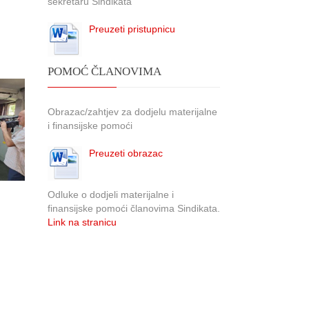
sekretaru Sindikata
Preuzeti pristupnicu
POMOĆ ČLANOVIMA
Obrazac/zahtjev za dodjelu materijalne
i finansijske pomoći
Preuzeti obrazac
Odluke o dodjeli materijalne i
finansijske pomoći članovima Sindikata.
Link na stranicu