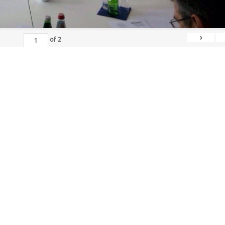
›
of
2