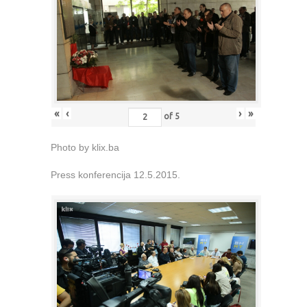
«
‹
›
»
of
5
Photo by klix.ba
Press konferencija 12.5.2015.