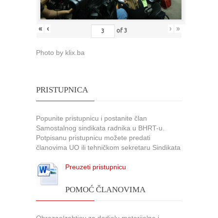
«
‹
›
»
of
3
Photo by klix.ba
PRISTUPNICA
Popunite pristupnicu i postanite član
Samostalnog sindikata radnika u BHRT-u.
Potpisanu pristupnicu možete predati
članovima UO ili tehničkom sekretaru Sindikata
Preuzeti pristupnicu
POMOĆ ČLANOVIMA
Obrazac/zahtjev za dodjelu materijalne i