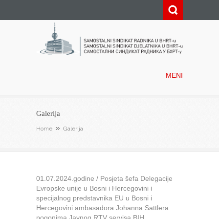
Samostalni sindikat radnika u
BHRT-u
MENI
Galerija
Home
Galerija
01.07.2024.godine / Posjeta šefa Delegacije
Evropske unije u Bosni i Hercegovini i
specijalnog predstavnika EU u Bosni i
Hercegovini ambasadora Johanna Sattlera
pogonima Javnog RTV servisa BIH