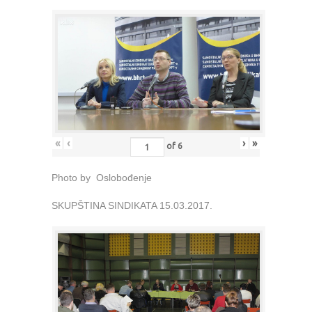
«
‹
›
»
of
6
Photo by Oslobođenje
SKUPŠTINA SINDIKATA 15.03.2017.