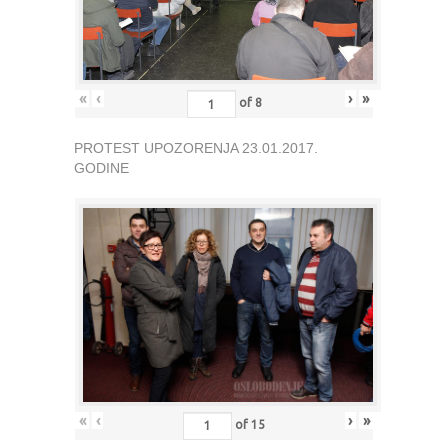
«
‹
›
»
of
8
PROTEST UPOZORENJA 23.01.2017.
GODINE
«
‹
›
»
of
15