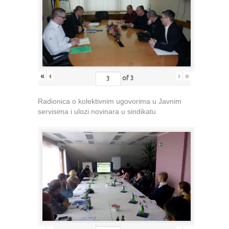
«
‹
›
»
of
3
Radionica o kolektivnim ugovorima u Javnim
servisima i ulozi novinara u sindikatu