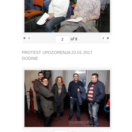
«
‹
›
»
of
8
PROTEST UPOZORENJA 23.01.2017.
GODINE