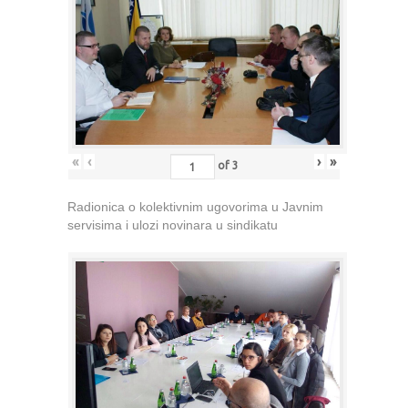
«
‹
›
»
of
3
Radionica o kolektivnim ugovorima u Javnim
servisima i ulozi novinara u sindikatu