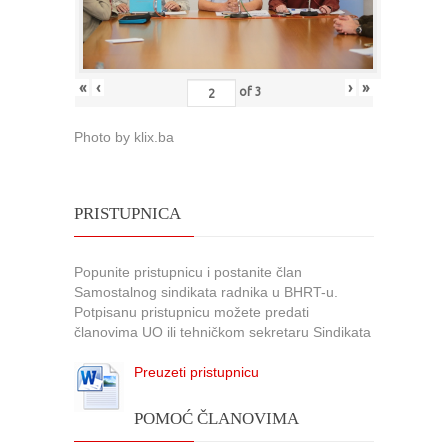
«
‹
›
»
of
3
Photo by klix.ba
PRISTUPNICA
Popunite pristupnicu i postanite član
Samostalnog sindikata radnika u BHRT-u.
Potpisanu pristupnicu možete predati
članovima UO ili tehničkom sekretaru Sindikata
Preuzeti pristupnicu
POMOĆ ČLANOVIMA