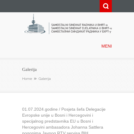
Samostalni sindikat radnika u
BHRT-u
MENI
Galerija
Home
Galerija
01.07.2024.godine / Posjeta šefa Delegacije
Evropske unije u Bosni i Hercegovini i
specijalnog predstavnika EU u Bosni i
Hercegovini ambasadora Johanna Sattlera
pogonima Javnog RTV servisa BIH