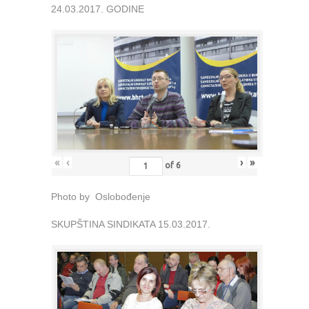
24.03.2017. GODINE
«
‹
›
»
of
6
Photo by Oslobođenje
SKUPŠTINA SINDIKATA 15.03.2017.