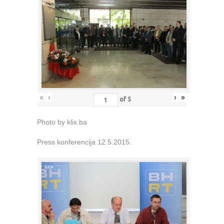
«
‹
›
»
of
5
Photo by klix.ba
Press konferencija 12.5.2015.