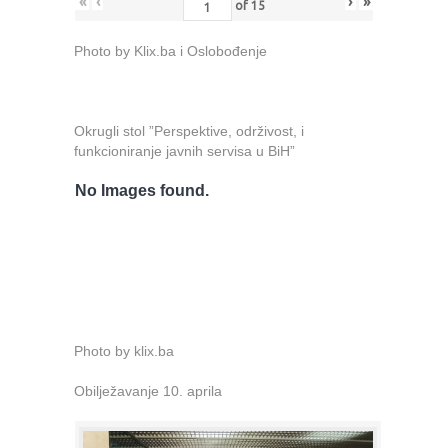
«
‹
›
»
of
15
Photo by Klix.ba i Oslobođenje
Okrugli stol ”Perspektive, održivost, i
funkcioniranje javnih servisa u BiH”
No Images found.
Photo by klix.ba
Obilježavanje 10. aprila