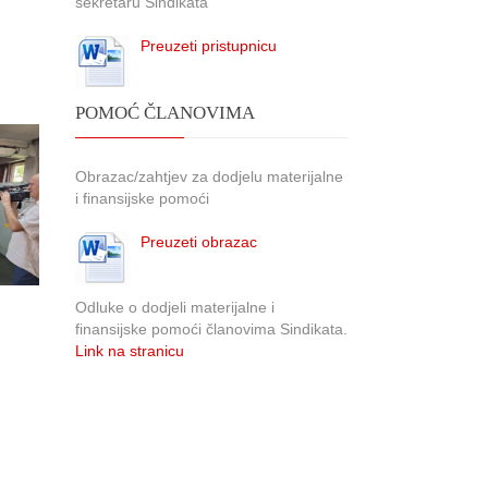
sekretaru Sindikata
Preuzeti pristupnicu
POMOĆ ČLANOVIMA
Obrazac/zahtjev za dodjelu materijalne
i finansijske pomoći
Preuzeti obrazac
Odluke o dodjeli materijalne i
finansijske pomoći članovima Sindikata.
Link na stranicu