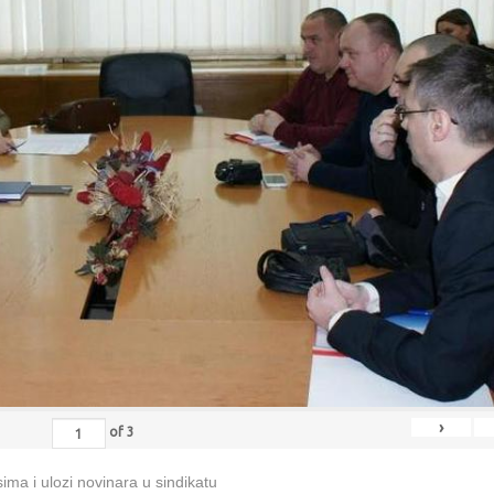
›
of
3
ma i ulozi novinara u sindikatu