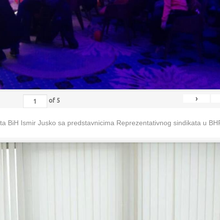
›
of
5
eta BiH Ismir Jusko sa predstavnicima Reprezentativnog sindikata u B