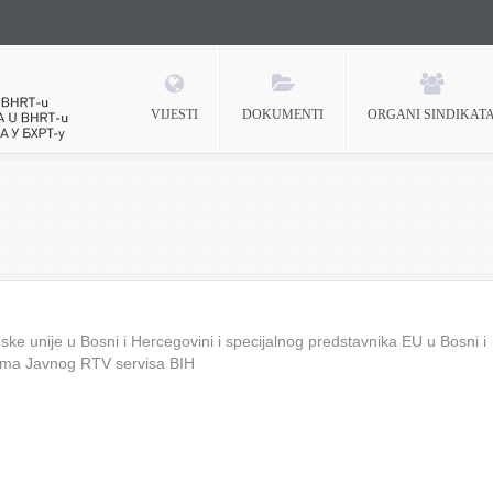
VIJESTI
DOKUMENTI
ORGANI SINDIKAT
 BHRT-u
ke unije u Bosni i Hercegovini i specijalnog predstavnika EU u Bosni i
ima Javnog RTV servisa BIH