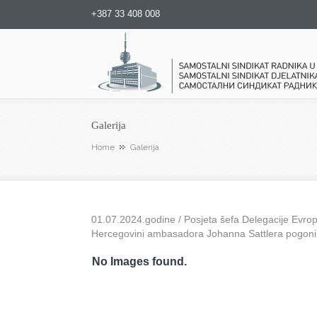
+387 33 408 008
Samostalni sindikat radnika u
Galerija
Home
Galerija
01.07.2024.godine / Posjeta šefa Delegacije Evrops
Hercegovini ambasadora Johanna Sattlera pogon
No Images found.