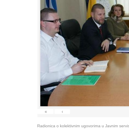
«
‹
Radionica o kolektivnim ugovorima u Javnim servisi