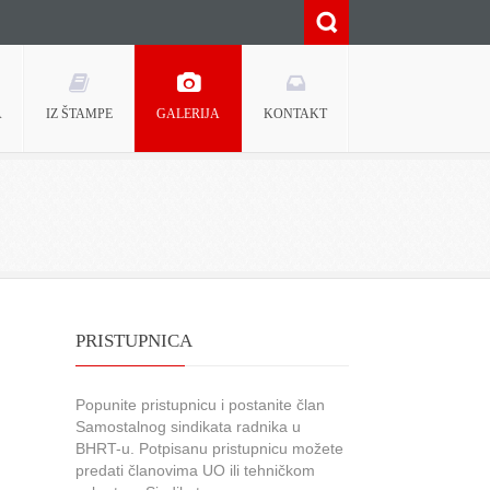
A
IZ ŠTAMPE
GALERIJA
KONTAKT
PRISTUPNICA
Popunite pristupnicu i postanite član
Samostalnog sindikata radnika u
BHRT-u. Potpisanu pristupnicu možete
predati članovima UO ili tehničkom