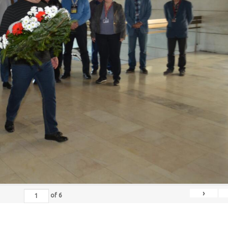
›
of
6