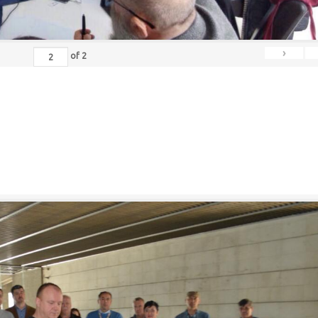
›
of
2