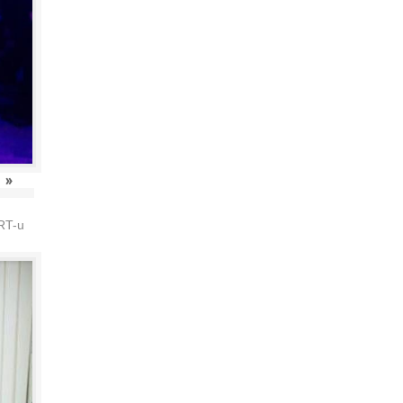
»
HRT-u