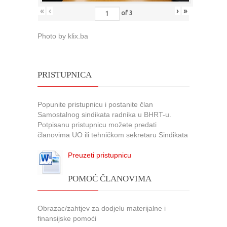
«
‹
›
»
of
3
Photo by klix.ba
PRISTUPNICA
Popunite pristupnicu i postanite član
Samostalnog sindikata radnika u BHRT-u.
Potpisanu pristupnicu možete predati
članovima UO ili tehničkom sekretaru Sindikata
Preuzeti pristupnicu
POMOĆ ČLANOVIMA
Obrazac/zahtjev za dodjelu materijalne i
finansijske pomoći