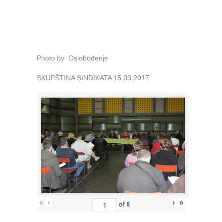
Photo by Oslobođenje
SKUPŠTINA SINDIKATA 15.03.2017.
«
‹
›
»
of
8