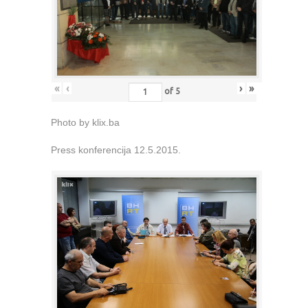
«
‹
›
»
of
5
Photo by klix.ba
Press konferencija 12.5.2015.