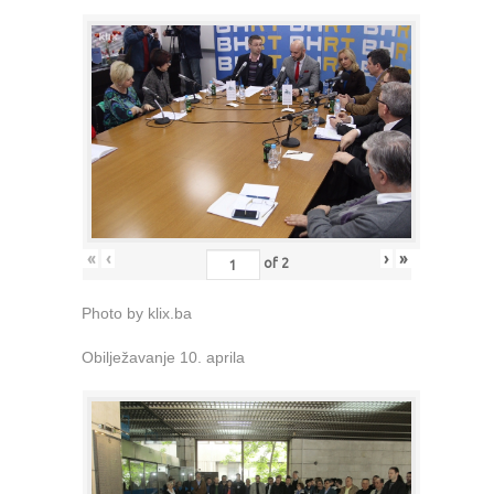
«
‹
›
»
of
2
Photo by klix.ba
Obilježavanje 10. aprila