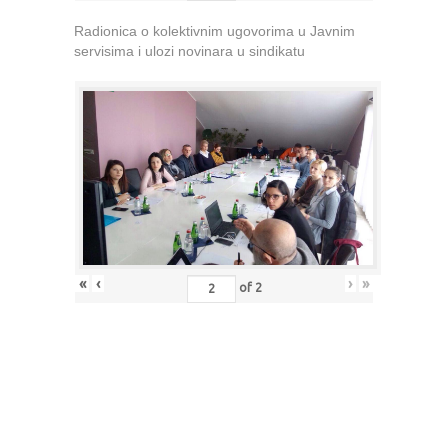
Radionica o kolektivnim ugovorima u Javnim
servisima i ulozi novinara u sindikatu
«
‹
›
»
of
2