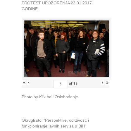
PROTEST UPOZORENJA 23.01.2017.
GODINE
«
‹
›
»
of
15
Photo by Klix.ba i Oslobođenje
Okrugli stol ”Perspektive, održivost, i
funkcioniranje javnih servisa u BiH”