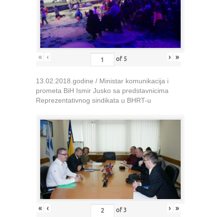
«
‹
›
»
of
5
13.02.2018.godine / Ministar komunikacija i
prometa BiH Ismir Jusko sa predstavnicima
Reprezentativnog sindikata u BHRT-u
«
‹
›
»
of
3