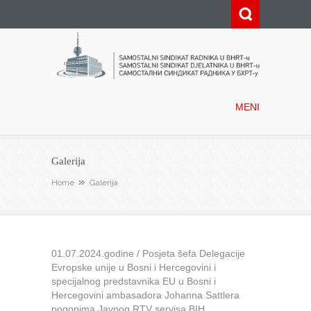
Samostalni sindikat radnika u
BHRT-u
MENI
Galerija
Home
Galerija
01.07.2024.godine / Posjeta šefa Delegacije
Evropske unije u Bosni i Hercegovini i
specijalnog predstavnika EU u Bosni i
Hercegovini ambasadora Johanna Sattlera
pogonima Javnog RTV servisa BIH