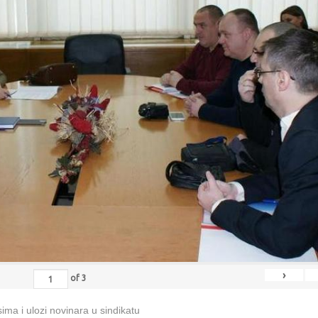
›
of
3
ma i ulozi novinara u sindikatu