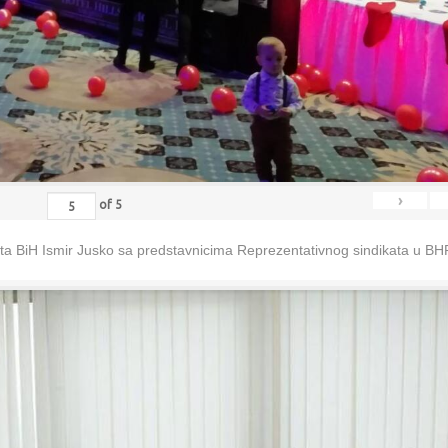
›
of
5
eta BiH Ismir Jusko sa predstavnicima Reprezentativnog sindikata u B