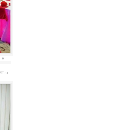
»
HRT-u