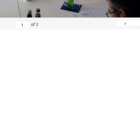
›
of
2