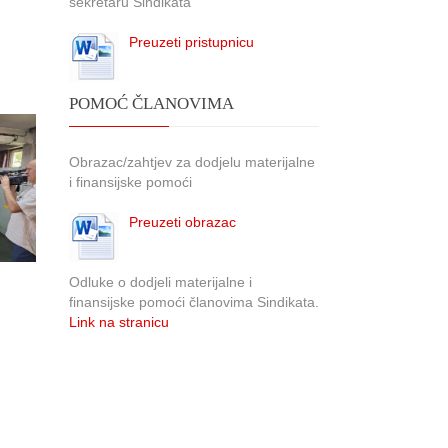
sekretaru Sindikata
Preuzeti pristupnicu
POMOĆ ČLANOVIMA
Obrazac/zahtjev za dodjelu materijalne
i finansijske pomoći
Preuzeti obrazac
Odluke o dodjeli materijalne i
finansijske pomoći članovima Sindikata.
Link na stranicu