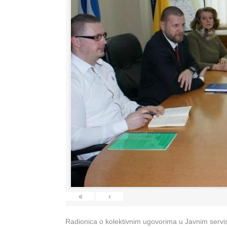
«
‹
Radionica o kolektivnim ugovorima u Javnim servisi