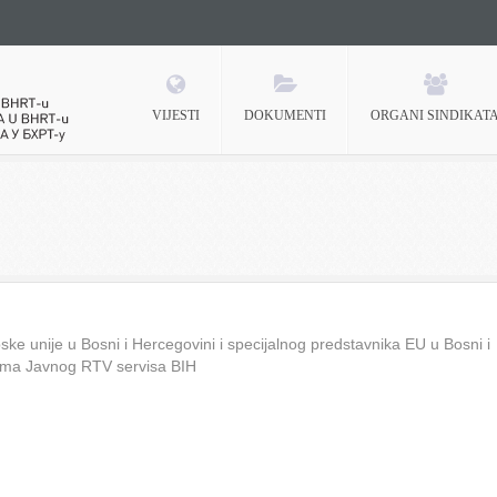
VIJESTI
DOKUMENTI
ORGANI SINDIKAT
 BHRT-u
ke unije u Bosni i Hercegovini i specijalnog predstavnika EU u Bosni i
ima Javnog RTV servisa BIH