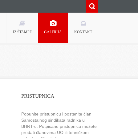
A
IZ ŠTAMPE
GALERIJA
KONTAKT
PRISTUPNICA
Popunite pristupnicu i postanite član
Samostalnog sindikata radnika u
BHRT-u. Potpisanu pristupnicu možete
predati članovima UO ili tehničkom