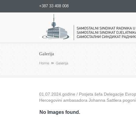
+387 33 408 008
Samostalni sindikat radnika u
Galerija
Home
Galerija
01.07.2024.godine / Posjeta šefa Delegacije Evrops
Hercegovini ambasadora Johanna Sattlera pogon
No Images found.