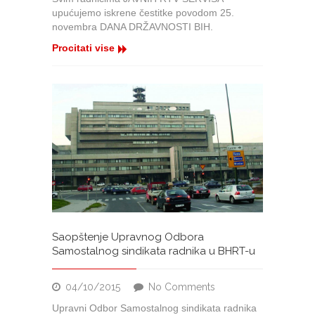
državnosti
upućujemo iskrene čestitke povodom 25.
Bosne
novembra DANA DRŽAVNOSTI BIH.
i
Hercegovine
Procitati vise
Saopštenje Upravnog Odbora
Samostalnog sindikata radnika u BHRT-u
on
04/10/2015
No Comments
Saopštenje
Upravni Odbor Samostalnog sindikata radnika
Upravnog