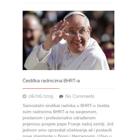
u
Čestitka radnicima BHRT-a
on
08/06/2015
No Comments
Čestitka
Samostalni sindikat radnika u BHRT-u čestita
radnicima
svim radnicima BHRT-a na savjesnom,
BHRT-
predanom i profesionalno odrađenom
a
prijenosu posjete pape Franje našoj zemlji. Još
jednom smo opravdali očekivanja ali i postavili
nove standarde u Bosni i Hercegovini. Uživo u