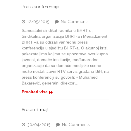
Press konferencija
on
12/05/2015
No Comments
Press
Samostalni sindikat radnika u BHRT-u,
konferencija
Sindikalna organizacija BHRT-a i Menadžment
BHRT –a su održali vanrednu press
konferenciju u sjedištu BHRT-a. O akutnoj krizi,
pokazateljima kojima se upozorava sveukupna
javnost, domaće institucije, međunarodne
organizacije da sa domaće medijske scene
može nestati Javni RTV servis građana BiH, na
press konferenciji su govorili: • Muhamed
Bakarević, generalni direktor…
Procitati vise
Sretan 1. maj!
on
30/04/2015
No Comments
Sretan