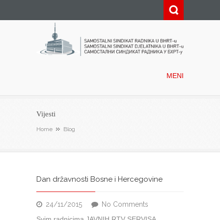
Samostalni sindikat radnika u
BHRT-u
MENI
Vijesti
Home
Blog
Dan državnosti Bosne i Hercegovine
on
24/11/2015
No Comments
Dan
Svim radnicima JAVNIH RTV SERVISA