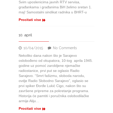
Svim uposlenicima javnih RTV servisa,
1.
građankama i građanima BiH želimo sretan 1.
maj!
maj! Samostalni sindikat radnika u BHRT-u
Procitati vise
10. april
on
10/04/2015
No Comments
10.
Nekoliko dana nakon što je Sarajevo
april
oslobođeno od okupatora, 10-tog aprila 1945.
godine uz pomoć zarobljene njemačke
radiostanice, prvi put se oglasio Radio
Sarajevo. “Smrt fašizmu, sloboda narodu,
ovdje Radio Slobodno Sarajevo”, oglasio se
prvi spiker Đorđe Lukić Cigo, nakon što su
završene pripreme za pokretanje programa.
Historija će pamtiti i poručnika oslobodilačke
armije Aliju…
Procitati vise