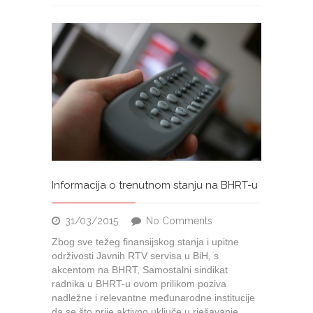
Informacija o trenutnom stanju na BHRT-u
on
31/03/2015
No Comments
Informacija
Zbog sve težeg finansijskog stanja i upitne
o
održivosti Javnih RTV servisa u BiH, s
trenutnom
akcentom na BHRT, Samostalni sindikat
stanju
radnika u BHRT-u ovom prilikom poziva
na
nadležne i relevantne međunarodne institucije
BHRT-
da se što prije aktivno uključe u rješavanje