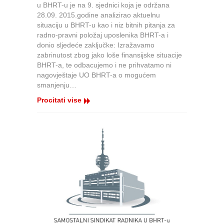
u BHRT-u je na 9. sjednici koja je održana
Odbora
28.09. 2015.godine analizirao aktuelnu
Samostalnog
situaciju u BHRT-u kao i niz bitnih pitanja za
sindikata
radno-pravni položaj uposlenika BHRT-a i
radnika
donio sljedeće zaključke: Izražavamo
u
zabrinutost zbog jako loše finansijske situacije
BHRT-
BHRT-a, te odbacujemo i ne prihvatamo ni
u
nagovještaje UO BHRT-a o mogućem
smanjenju…
Procitati vise