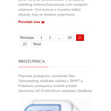
u
stabilnog sistema finansiranja ovih medijskih
ustanova. Ova kuća je u izuzetno teškoj
situaciji, koja se dodatno pogoršava…
Procitati vise
Previous
1
2
…
20
21
22
Next
PRISTUPNICA
Popunite pristupnicu i postanite član
Samostalnog sindikata radnika u BHRT-u.
Potpisanu pristupnicu možete predati
članovima UO ili tehničkom sekretaru Sindikata