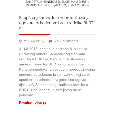
Saopštenje povodom neprodužavanja
ugovora određenom broju radnika BHRT-
a
on
01/09/2015
No Comments
Saopštenje
31.08.2015. godine je održana 8. sjednica
povodom
Upravnog odbora Samostalnog sindikata
neprodužavanja
radnika u BHRT-u, kojoj je prisustvovao i
ugovora
generalni direktor BHRT-a, gospodin Belmin
određenom
Karamehmedović, a povodom neprodužavanja
broju
ugovora određenom broju radnika koji su bili
radnika
uposleni na određeno vrijeme i na ugovor o
BHRT-
djelu. UO Samostalnog sindikata radnika u
a
BHRT-u još jednom je zahtijevao da se
ponovno…
Procitati vise