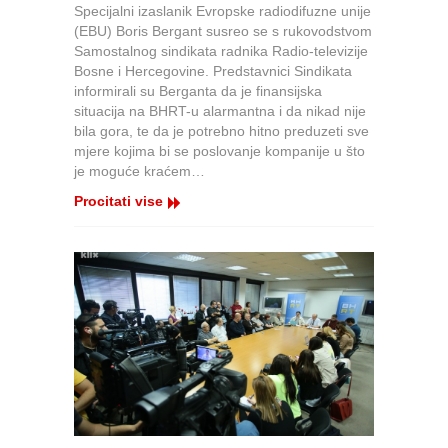
Susret
Specijalni izaslanik Evropske radiodifuzne unije
sa
(EBU) Boris Bergant susreo se s rukovodstvom
Borisom
Samostalnog sindikata radnika Radio-televizije
Bergantom
Bosne i Hercegovine. Predstavnici Sindikata
informirali su Berganta da je finansijska
situacija na BHRT-u alarmantna i da nikad nije
bila gora, te da je potrebno hitno preduzeti sve
mjere kojima bi se poslovanje kompanije u što
je moguće kraćem…
Procitati vise