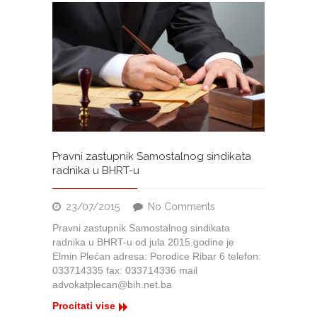
Pravni zastupnik Samostalnog sindikata
radnika u BHRT-u
on
23/07/2015
No Comments
Pravni
Pravni zastupnik Samostalnog sindikata
zastupnik
radnika u BHRT-u od jula 2015.godine je
Samostalnog
Elmin Plećan adresa: Porodice Ribar 6 telefon:
sindikata
033714335 fax: 033714336 mail
radnika
advokatplecan@bih.net.ba
u
BHRT-
Procitati vise